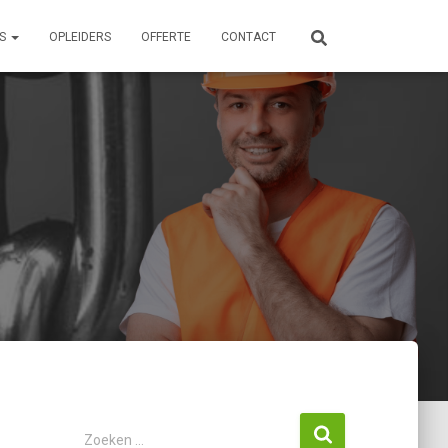
ES
OPLEIDERS
OFFERTE
CONTACT
Z
Zoeken …