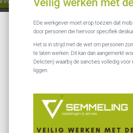
Veilig werken met de
EDe werkgever moet erop toezien dat mob
door personen die hiervoor specifiek deskun
Het is in strijd met de wet om personen zo
te laten werken. Dit kan dan aangemerkt 
Delicten) waarbij de sancties volledig voo
liggen.