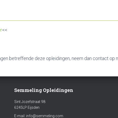
er
<<
gen betreffende deze opleidingen, neem dan contact op m
Semmeling Opleidingen
Sint Jozefstraat 98
6245LP Eijsden
E-mail: info@semmeling.com