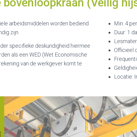
 bovenloopkraan (Veilig hij
iele arbeidsmiddelen worden bediend
Min. 4 pe
dig zijn.
Duur: 1 d
Lesmateria
nder specifieke deskundigheid hiermee
Officieel 
worden als een WED (Wet Economische
Frequenti
r rekening van de werkgever komt te
Geldigheid
Locatie: 