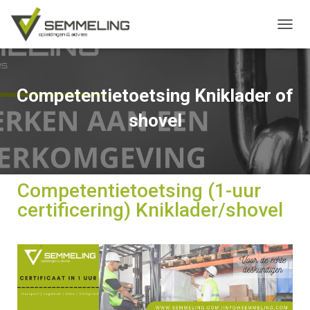
TOGGL
Competentietoetsing Kniklader of
shovel
Competentietoetsing (1-uur
certificering) Kniklader/shovel