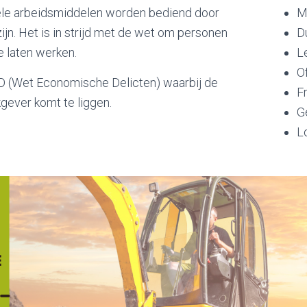
ele arbeidsmiddelen worden bediend door
M
ijn. Het is in strijd met de wet om personen
D
 laten werken.
Le
Of
D (Wet Economische Delicten) waarbij de
F
gever komt te liggen.
Ge
L