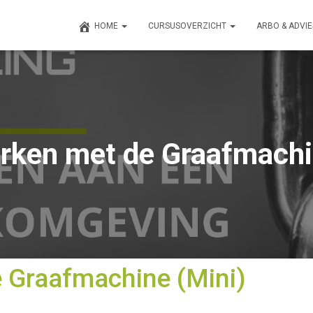
HOME
CURSUSOVERZICHT
ARBO & ADVI
erken met de Graafmachi
e Graafmachine (Mini)