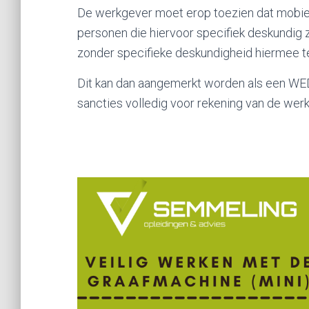
De werkgever moet erop toezien dat mobi
personen die hiervoor specifiek deskundig z
zonder specifieke deskundigheid hiermee te
Dit kan dan aangemerkt worden als een WE
sancties volledig voor rekening van de werk