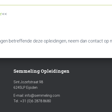
er
<<
gen betreffende deze opleidingen, neem dan contact op m
Semmeling Opleidingen
Sint Jozefstraat 98
6245LP Eijsden
E-mail: info@semmeling.com
Tel.: +31 (0)6 2878 8680